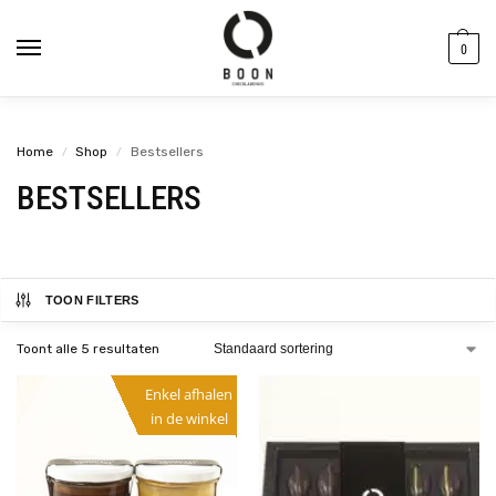
de
inhoud
0
Home
Shop
Bestsellers
/
/
BESTSELLERS
TOON FILTERS
Toont alle 5 resultaten
Enkel afhalen
in de winkel