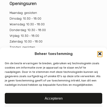
Openingsuren
Maandag: gesloten
Dinsdag: 10:30 - 18:00
Woensdag: 10:30 - 18:00
Donderdag: 10:30 - 18:00
Vrijdag: 10:30 - 18:00
Zaterdag: 10:30 - 18:00
Zondag: gesloten
Beheer toestemming
BOON Chocoladehuis
Om de beste ervaringen te bieden, gebruiken wij technologieën zoals
cookies om informatie over je apparaat op te slaan en/of te
4.7
raadplegen. Door in te stemmen met deze technologieën kunnen wij
Gebaseerd op 319 beoordelingen
gegevens zoals surfgedrag of unieke ID's op deze site verwerken. Als
powered by
G
o
o
g
l
e
je geen toestemming geeft of uw toestemming intrekt, kan dit een
beoordeel ons op
nadelige invloed hebben op bepaalde functies en mogelijkheden.
Accepteren