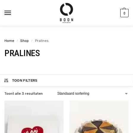
de
inhoud
0
Home
Shop
Pralines
/
/
PRALINES
TOON FILTERS
Toont alle 3 resultaten