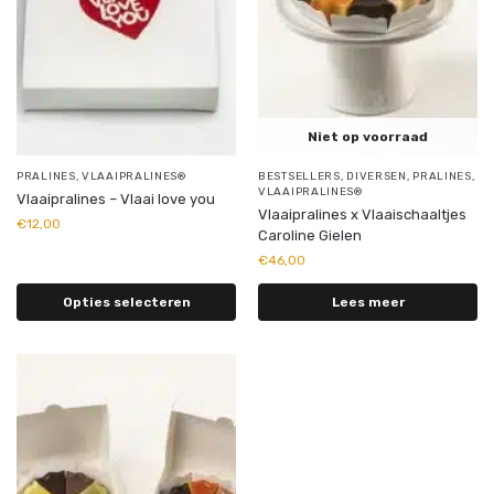
Niet op voorraad
PRALINES
,
VLAAIPRALINES®
BESTSELLERS
,
DIVERSEN
,
PRALINES
,
VLAAIPRALINES®
Vlaaipralines – Vlaai love you
Vlaaipralines x Vlaaischaaltjes
€
12,00
Caroline Gielen
€
46,00
Opties selecteren
Lees meer