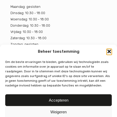
Maandag: gesloten
Dinsdag: 10:30 - 18:00
Woensdag: 10:30 - 18:00
Donderdag: 10:30 - 18:00
Vrijdag: 10:30 - 18:00
Zaterdag: 10:30 - 18:00
Zondag: gesloten
Beheer toestemming
BOON Chocoladehuis
Om de beste ervaringen te bieden, gebruiken wij technologieën zoals
cookies om informatie over je apparaat op te slaan en/of te
4.7
raadplegen. Door in te stemmen met deze technologieën kunnen wij
Gebaseerd op 319 beoordelingen
gegevens zoals surfgedrag of unieke ID's op deze site verwerken. Als
powered by
G
o
o
g
l
e
je geen toestemming geeft of uw toestemming intrekt, kan dit een
beoordeel ons op
nadelige invloed hebben op bepaalde functies en mogelijkheden.
Accepteren
Weigeren