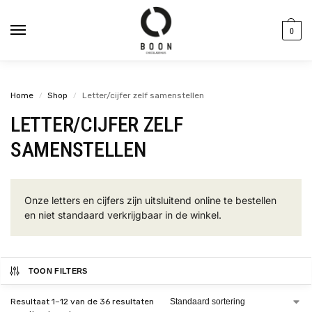
de
inhoud
0
Home
Shop
Letter/cijfer zelf samenstellen
/
/
LETTER/CIJFER ZELF
SAMENSTELLEN
Onze letters en cijfers zijn uitsluitend online te bestellen
en niet standaard verkrijgbaar in de winkel.
TOON FILTERS
Resultaat 1–12 van de 36 resultaten