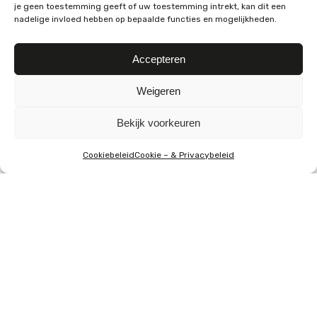
je geen toestemming geeft of uw toestemming intrekt, kan dit een
nadelige invloed hebben op bepaalde functies en mogelijkheden.
LETTER/CIJFER ZELF
LETTER/CIJFER ZELF
Accepteren
SAMENSTELLEN
SAMENSTELLEN
Chocoladeletter G
Chocoladeletter H
Weigeren
€
16,00
€
16,00
Opties selecteren
Opties selecteren
Bekijk voorkeuren
Cookiebeleid
Cookie – & Privacybeleid