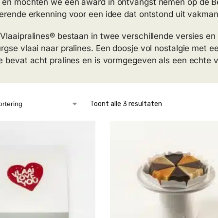
 en mochten we een award in ontvangst nemen op de B
terende erkenning voor een idee dat ontstond uit vakma
Vlaaipralines® bestaan in twee verschillende versies en
rgse vlaai naar pralines. Een doosje vol nostalgie met e
e bevat acht pralines en is vormgegeven als een echte v
Toont alle 3 resultaten