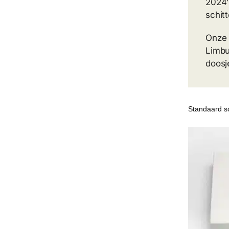
2024’
schit
Onze 
Limbu
doosj