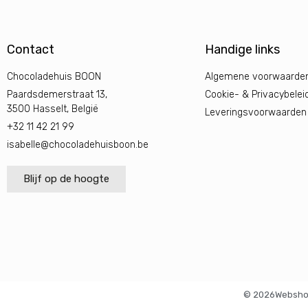
Contact
Handige links
Chocoladehuis BOON
Algemene voorwaarde
Paardsdemerstraat 13,
Cookie- & Privacybelei
3500 Hasselt, België
Leveringsvoorwaarden
+32 11 42 21 99
isabelle@chocoladehuisboon.be
Blijf op de hoogte
© 2026
Websho