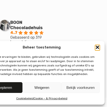
BOON
Chocoladehuis
4.7
Gebaseerd op 319
beoordelingen
powered by
G
o
o
g
l
e
Beheer toestemming
beoordeel ons op
 ervaringen te bieden, gebruiken wij technologieën zoals cookies om
over je apparaat op te slaan en/of te raadplegen. Door in te stemmen
chnologieën kunnen wij gegevens zoals surfgedrag of unieke ID's op
erwerken. Als je geen toestemming geeft of uw toestemming intrekt,
 nadelige invloed hebben op bepaalde functies en mogelijkheden.
epteren
Weigeren
Bekijk voorkeuren
Cookiebeleid
Cookie – & Privacybeleid