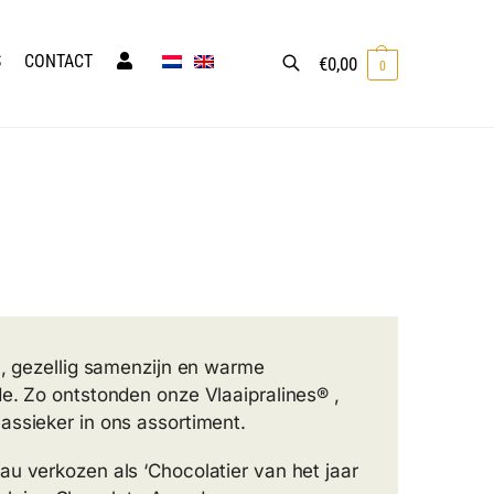
S
CONTACT
€
0,00
0
Zoeken
n, gezellig samenzijn en warme
de. Zo ontstonden onze Vlaaipralines® ,
assieker in ons assortiment.
au verkozen als ‘Chocolatier van het jaar