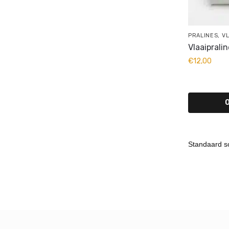
PRALINES
,
V
Vlaaipralin
€
12,00
O