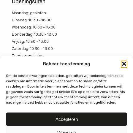
Openingsuren
Maandag: gesloten
Dinsdag: 10:30 - 18:00
Woensdag: 10:30 - 18:00
Donderdag: 10:30 - 18:00
Vrijdag: 10:30 - 18:00
Zaterdag: 10:30 - 18:00
Zondag: gesloten
Beheer toestemming
BOON Chocoladehuis
Om de beste ervaringen te bieden, gebruiken wij technologieën zoals
cookies om informatie over je apparaat op te slaan en/of te
4.7
raadplegen. Door in te stemmen met deze technologieën kunnen wij
Gebaseerd op 319 beoordelingen
gegevens zoals surfgedrag of unieke ID's op deze site verwerken. Als
powered by
G
o
o
g
l
e
je geen toestemming geeft of uw toestemming intrekt, kan dit een
beoordeel ons op
nadelige invloed hebben op bepaalde functies en mogelijkheden.
Accepteren
Weigeren