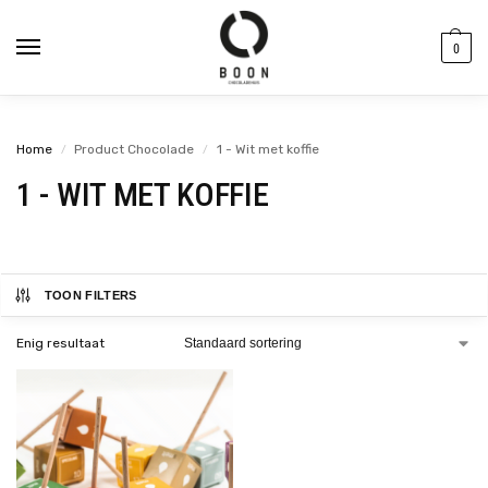
de
inhoud
0
Home
Product Chocolade
1 - Wit met koffie
/
/
1 - WIT MET KOFFIE
TOON FILTERS
Enig resultaat