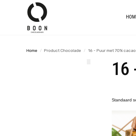
de
Search
inhoud
HOM
Home
Product Chocolade
16 - Puur met 70% cacao
/
/
16