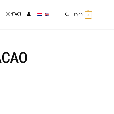
S
CONTACT
€
0,00
0
Zoeken
ACAO