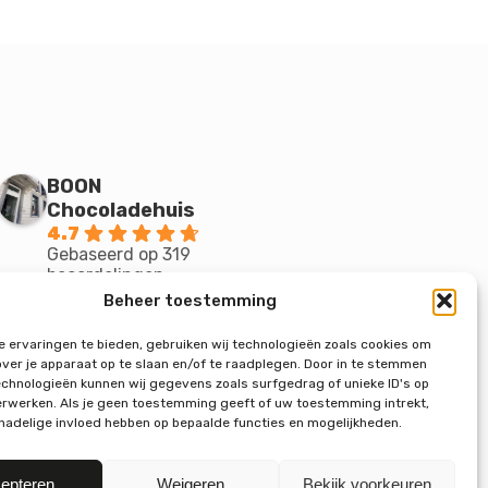
BOON
Chocoladehuis
4.7
Gebaseerd op 319
beoordelingen
powered by
G
o
o
g
l
e
Beheer toestemming
beoordeel ons op
 ervaringen te bieden, gebruiken wij technologieën zoals cookies om
over je apparaat op te slaan en/of te raadplegen. Door in te stemmen
chnologieën kunnen wij gegevens zoals surfgedrag of unieke ID's op
erwerken. Als je geen toestemming geeft of uw toestemming intrekt,
 nadelige invloed hebben op bepaalde functies en mogelijkheden.
epteren
Weigeren
Bekijk voorkeuren