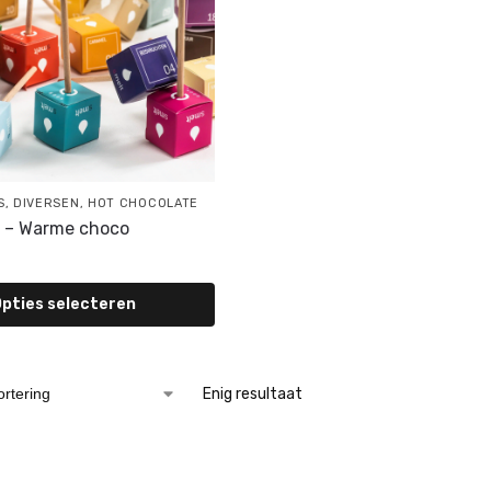
S
,
DIVERSEN
,
HOT CHOCOLATE
k – Warme choco
pties selecteren
Enig resultaat