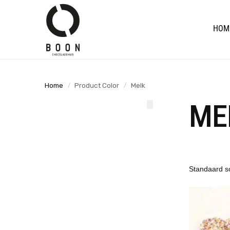
de
Search
inhoud
HOM
Home
Product Color
Melk
/
/
ME