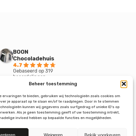
BOON
Chocoladehuis
4.7
Gebaseerd op 319
beoordelingen
powered by
G
o
o
g
l
e
Beheer toestemming
beoordeel ons op
 ervaringen te bieden, gebruiken wij technologieën zoals cookies om
over je apparaat op te slaan en/of te raadplegen. Door in te stemmen
chnologieën kunnen wij gegevens zoals surfgedrag of unieke ID's op
erwerken. Als je geen toestemming geeft of uw toestemming intrekt,
 nadelige invloed hebben op bepaalde functies en mogelijkheden.
epteren
Weigeren
Bekijk voorkeuren