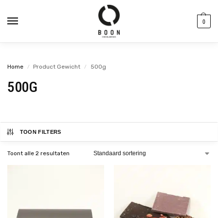
de
inhoud
0
Home
Product Gewicht
500g
/
/
500G
TOON FILTERS
Toont alle 2 resultaten