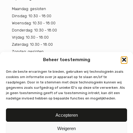
Maandag: gesloten
Dinsdag: 10:30 - 18:00
Woensdag: 10:30 - 18:00
Donderdag: 10:30 - 18:00
Vrijdag: 10:30 - 18:00
Zaterdag: 10:30 - 18:00
Zondag: gesloten
Beheer toestemming
BOON Chocoladehuis
Om de beste ervaringen te bieden, gebruiken wij technologieën zoals
cookies om informatie over je apparaat op te slaan en/of te
4.7
raadplegen. Door in te stemmen met deze technologieën kunnen wij
Gebaseerd op 319 beoordelingen
gegevens zoals surfgedrag of unieke ID's op deze site verwerken. Als
powered by
G
o
o
g
l
e
je geen toestemming geeft of uw toestemming intrekt, kan dit een
beoordeel ons op
nadelige invloed hebben op bepaalde functies en mogelijkheden.
Accepteren
Weigeren