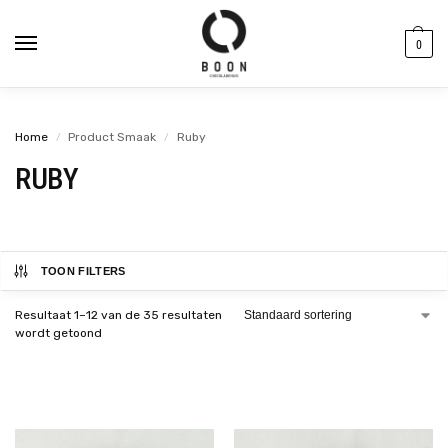
de
inhoud
0
Home
Product Smaak
Ruby
/
/
RUBY
TOON FILTERS
Resultaat 1–12 van de 35 resultaten
wordt getoond