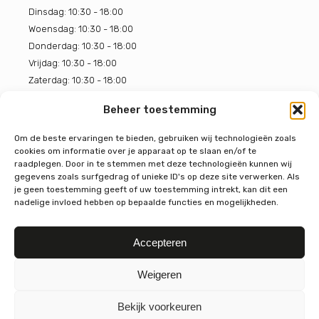
Dinsdag: 10:30 - 18:00
Woensdag: 10:30 - 18:00
Donderdag: 10:30 - 18:00
Vrijdag: 10:30 - 18:00
Zaterdag: 10:30 - 18:00
Zondag: gesloten
Beheer toestemming
Om de beste ervaringen te bieden, gebruiken wij technologieën zoals
BOON Chocoladehuis
cookies om informatie over je apparaat op te slaan en/of te
4.7
raadplegen. Door in te stemmen met deze technologieën kunnen wij
Gebaseerd op 319 beoordelingen
gegevens zoals surfgedrag of unieke ID's op deze site verwerken. Als
powered by
G
o
o
g
l
e
je geen toestemming geeft of uw toestemming intrekt, kan dit een
nadelige invloed hebben op bepaalde functies en mogelijkheden.
beoordeel ons op
Accepteren
Weigeren
Bekijk voorkeuren