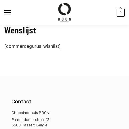
de
inhoud
0
Wenslijst
[commercegurus_wishlist]
Contact
Chocoladehuis BOON
Paardsdemerstraat 13,
3500 Hasselt, België